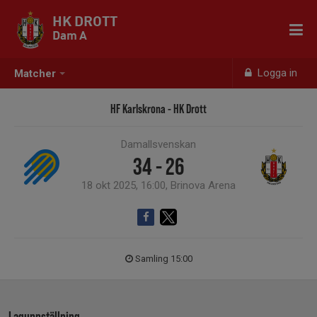
HK DROTT
Dam A
Logga in
Matcher
HF Karlskrona - HK Drott
Damallsvenskan
34 - 26
18 okt 2025, 16:00, Brinova Arena
Samling 15:00
Laguppställning