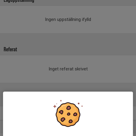
Ingen uppställning ifylld
Referat
Inget referat skrivet
Tabell
Damallsvenskan
M
+/-
P
1. Ystads IF HF
22
92
38