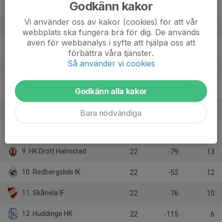
Godkänn kakor
2. OV Helsingborg HK
22
164
36
Vi använder oss av kakor (cookies) för att vår
3. LUGI HF
22
84
31
webbplats ska fungera bra för dig. De används
även för webbanalys i syfte att hjälpa oss att
4. Kärra HF
22
56
29
förbättra våra tjänster.
Så använder vi cookies
5. Alingsås HK
22
34
28
6. AIK
22
6
25
Godkänn alla kakor
7. HF Karlskrona
22
-50
18
Bara nödvändiga
8. Tyresö Handboll
22
-64
18
9. HK Drott Halmstad
22
-79
13
10. Redbergslids IK
22
-52
12
11. Skånela IF
22
-76
10
12. Huddinge HK
22
-115
6