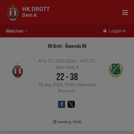
HK DROTT
Dam A
Logga in
Matcher
HK Drott - Önnereds HK
ATG SC 2025-2026 - ATG SC
dam omg 4
22 - 38
20 aug 2025, 19:00, Halmstad
Arena A1
Samling 18:00