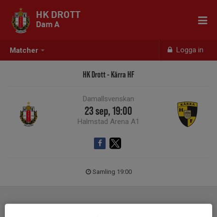
HK DROTT
Dam A
Logga in
Matcher
HK Drott - Kärra HF
Damallsvenskan
23 sep, 19:00
Halmstad Arena A1
Samling 19:00
Laguppställning