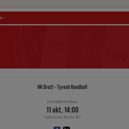
er
HK Drott - Tyresö Handboll
Damallsvenskan
11 okt, 14:00
Halmstad Arena A1