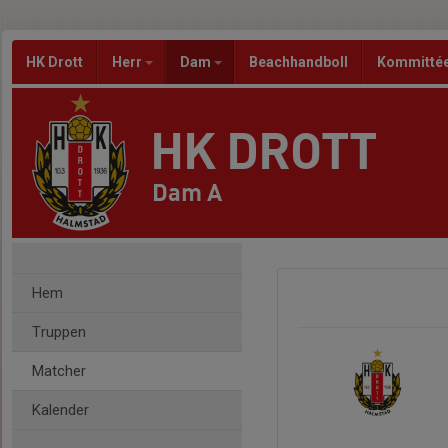
HK Drott
Herr
Dam
Beachhandboll
Kommitté
HK DROTT
Dam A
Hem
Truppen
Matcher
Kalender