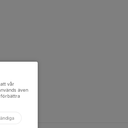
att vår
 används även
 förbättra
vändiga