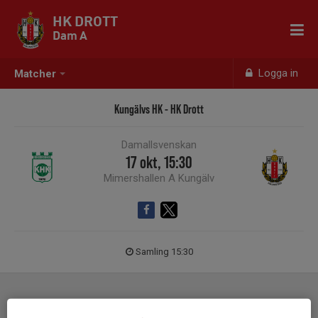
HK DROTT
Dam A
Logga in
Matcher
Kungälvs HK - HK Drott
Damallsvenskan
17 okt, 15:30
Mimershallen A Kungälv
Samling 15:30
Laguppställning