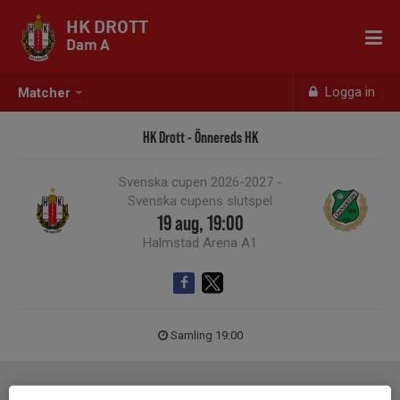
HK DROTT
Dam A
Logga in
Matcher
HK Drott - Önnereds HK
Svenska cupen 2026-2027 -
Svenska cupens slutspel
19 aug, 19:00
Halmstad Arena A1
Samling 19:00