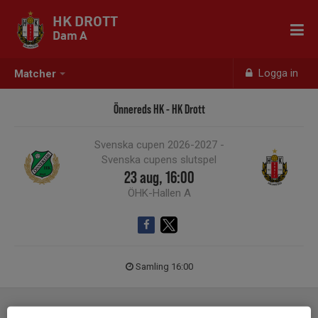
HK DROTT
Dam A
Logga in
Matcher
Önnereds HK - HK Drott
Svenska cupen 2026-2027 -
Svenska cupens slutspel
23 aug, 16:00
ÖHK-Hallen A
Samling 16:00