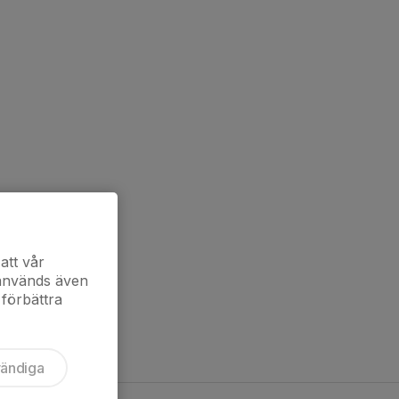
att vår
 används även
 förbättra
vändiga