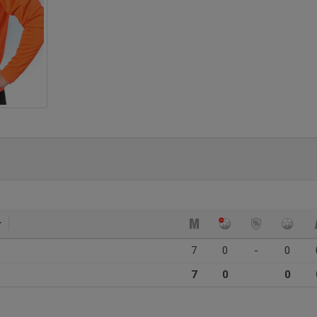
7
0
-
0
7
0
0