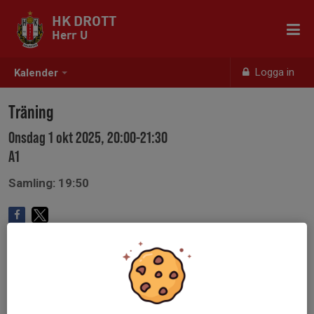
HK DROTT
Herr U
Logga in
Kalender
Träning
Onsdag 1 okt 2025, 20:00-21:30
A1
Samling: 19:50