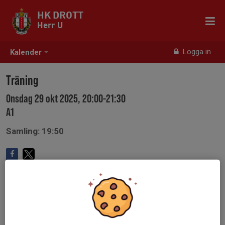
HK DROTT
Herr U
Logga in
Kalender
Träning
Onsdag 29 okt 2025, 20:00-21:30
A1
Samling: 19:50