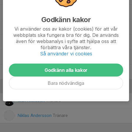
17. Hugo Westergren
Godkänn kakor
Lukas Waide
Vi använder oss av kakor (cookies) för att vår
webbplats ska fungera bra för dig. De används
även för webbanalys i syfte att hjälpa oss att
74. Morris Troedson
, Herr J
förbättra våra tjänster.
Så använder vi cookies
Måns Arrhenius
Godkänn alla kakor
9. Neo Andersson
, Herr A
Bara nödvändiga
Ledare
Isak Axelsson
Tränare
Niklas Andersson
Tränare