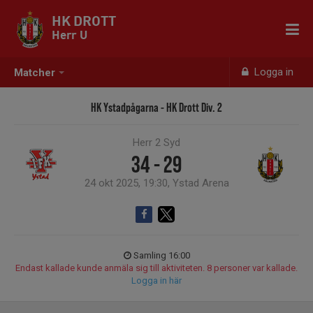
HK DROTT
Herr U
Logga in
Matcher
HK Ystadpågarna - HK Drott Div. 2
Herr 2 Syd
34 - 29
24 okt 2025, 19:30, Ystad Arena
Samling 16:00
Endast kallade kunde anmäla sig till aktiviteten. 8 personer var kallade.
Logga in här