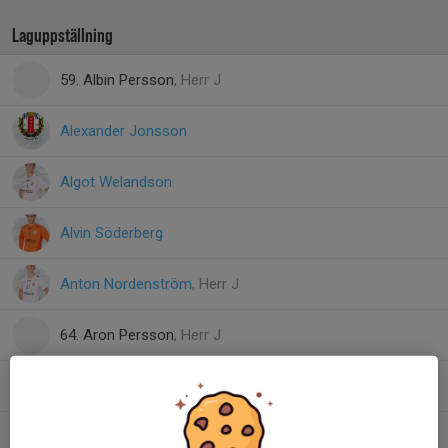
Laguppställning
59. Albin Persson
, Herr J
Alexander Jonsson
Algot Welandson
Alvin Söderberg
Anton Nordenström
, Herr J
64. Aron Persson
, Herr J
36. David Neij
11. Henning Mathisen
, Herr J