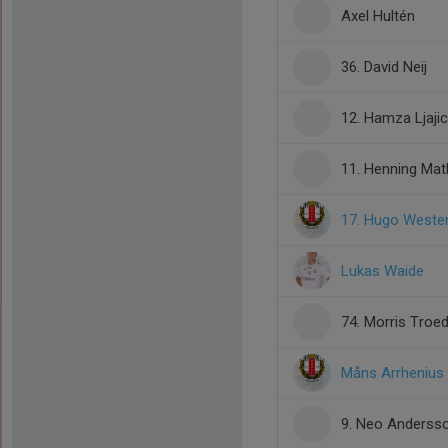
Axel Hultén
36. David Neij
12. Hamza Ljajic
11. Henning Mat
17. Hugo Weste
Lukas Waide
74. Morris Troe
Måns Arrhenius
9. Neo Anderss