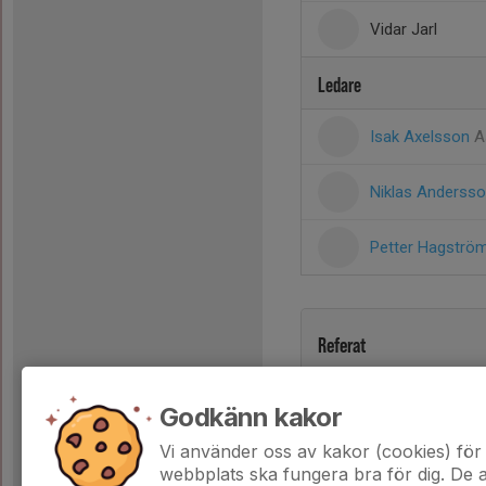
Vidar Jarl
Ledare
Isak Axelsson
A
Niklas Anderss
Petter Hagströ
Referat
Godkänn kakor
Vi använder oss av kakor (cookies) för 
webbplats ska fungera bra för dig. De