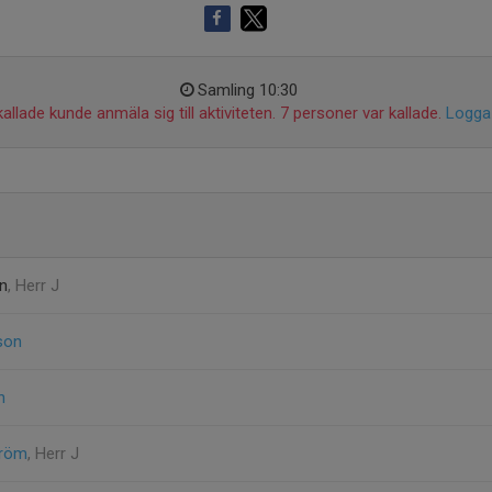
Samling 10:30
allade kunde anmäla sig till aktiviteten. 7 personer var kallade.
Logga 
on
, Herr J
son
n
tröm
, Herr J