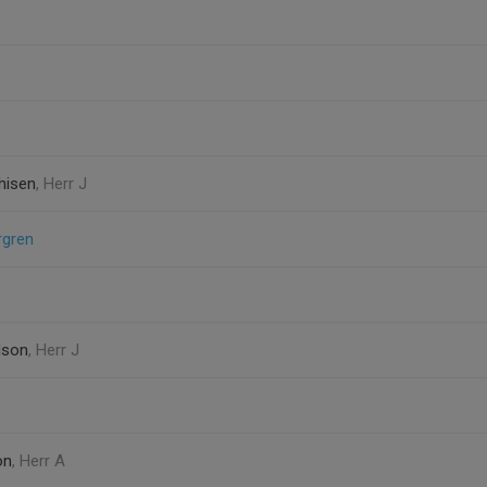
hisen
, Herr J
rgren
dson
, Herr J
on
, Herr A