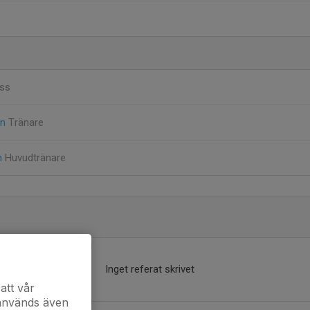
ss
on
Tränare
m
Huvudtränare
Inget referat skrivet
att vår
 används även