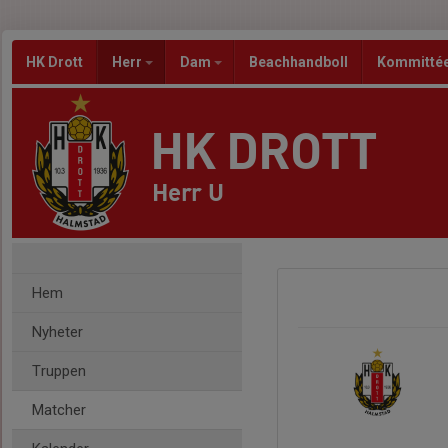
HK Drott
Herr
Dam
Beachhandboll
Kommitté
HK DROTT
Herr U
Hem
Nyheter
Truppen
Matcher