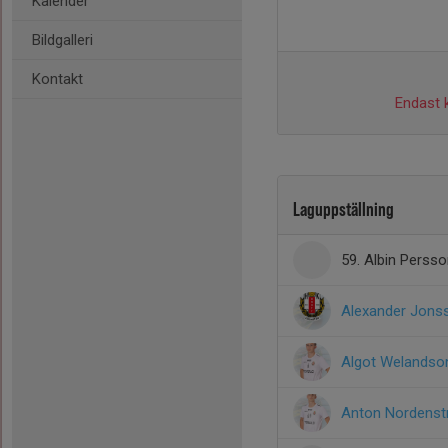
Kalender
Bildgalleri
Kontakt
Endast k
Laguppställning
59. Albin Perss
Alexander Jons
Algot Welandso
Anton Nordens