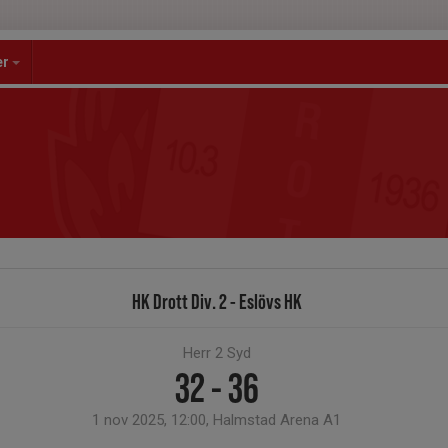
er
HK Drott Div. 2 - Eslövs HK
Herr 2 Syd
32 - 36
1 nov 2025, 12:00, Halmstad Arena A1