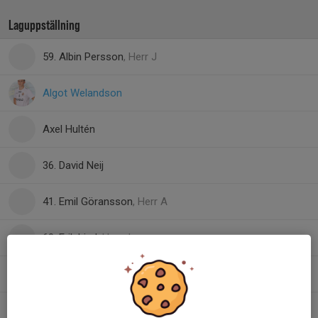
Laguppställning
59. Albin Persson
, Herr J
Algot Welandson
Axel Hultén
36. David Neij
41. Emil Göransson
, Herr A
60. Erik Lind
, Herr J
12. Hamza Ljajic
17. Hugo Westergren