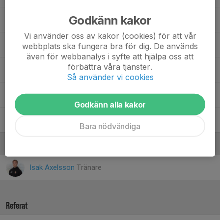
Godkänn kakor
Lucas Stjernström
Vi använder oss av kakor (cookies) för att vår
Lukas Waide
webbplats ska fungera bra för dig. De används
även för webbanalys i syfte att hjälpa oss att
förbättra våra tjänster.
Romeo Nielsen
, Herr J
Så använder vi cookies
62. Simon Isaksson
, Herr J
Godkänn alla kakor
Vidar Jarl
Bara nödvändiga
Ledare
Isak Axelsson
Tränare
Referat