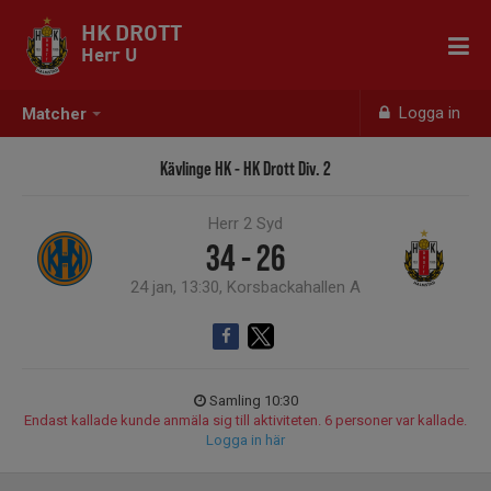
HK DROTT
Herr U
Logga in
Matcher
Kävlinge HK - HK Drott Div. 2
Herr 2 Syd
34 - 26
24 jan, 13:30, Korsbackahallen A
Samling 10:30
Endast kallade kunde anmäla sig till aktiviteten. 6 personer var kallade.
Logga in här