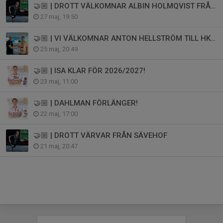
🤝🏼 | DROTT VÄLKOMNAR ALBIN HOLMQVIST FRÅN OV HELSINGBORG
27 maj, 19:50
🤝🏼 | VI VÄLKOMNAR ANTON HELLSTRÖM TILL HK DROTT!
25 maj, 20:49
🤝🏼 | ISA KLAR FÖR 2026/2027!
23 maj, 11:00
🤝🏼 | DAHLMAN FÖRLÄNGER!
22 maj, 17:00
🤝🏼 | DROTT VÄRVAR FRÅN SÄVEHOF
21 maj, 20:47