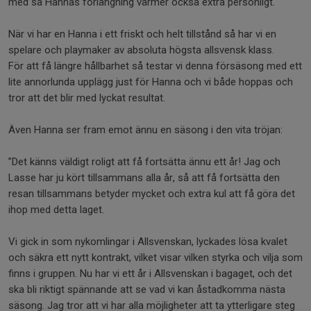
med så Hannas förlängning värmer också extra personligt.
När vi har en Hanna i ett friskt och helt tillstånd så har vi en
spelare och playmaker av absoluta högsta allsvensk klass.
För att få längre hållbarhet så testar vi denna försäsong med ett
lite annorlunda upplägg just för Hanna och vi både hoppas och
tror att det blir med lyckat resultat.
Även Hanna ser fram emot ännu en säsong i den vita tröjan:
”Det känns väldigt roligt att få fortsätta ännu ett år! Jag och
Lasse har ju kört tillsammans alla år, så att få fortsätta den
resan tillsammans betyder mycket och extra kul att få göra det
ihop med detta laget.
Vi gick in som nykomlingar i Allsvenskan, lyckades lösa kvalet
och säkra ett nytt kontrakt, vilket visar vilken styrka och vilja som
finns i gruppen. Nu har vi ett år i Allsvenskan i bagaget, och det
ska bli riktigt spännande att se vad vi kan åstadkomma nästa
säsong. Jag tror att vi har alla möjligheter att ta ytterligare steg