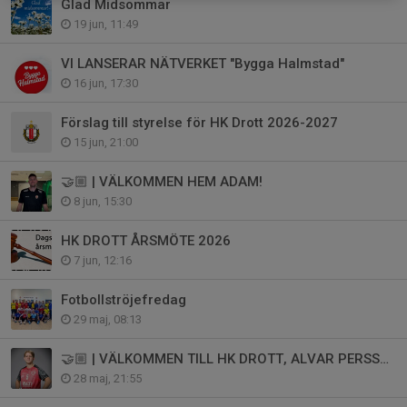
Glad Midsommar
19 jun, 11:49
VI LANSERAR NÄTVERKET "Bygga Halmstad"
16 jun, 17:30
Förslag till styrelse för HK Drott 2026-2027
15 jun, 21:00
🤝🏼 | VÄLKOMMEN HEM ADAM!
8 jun, 15:30
HK DROTT ÅRSMÖTE 2026
7 jun, 12:16
Fotbollströjefredag
29 maj, 08:13
🤝🏼 | VÄLKOMMEN TILL HK DROTT, ALVAR PERSSON
28 maj, 21:55