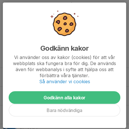
tillsammans, och jag vill vara med på den resan.
Nu är det försäsong som gäller, men vi ses i arenan till hösten!”
Dela nyhet
Godkänn kakor
Vi använder oss av kakor (cookies) för att vår
Tidigare nyheter
webbplats ska fungera bra för dig. De används
även för webbanalys i syfte att hjälpa oss att
ÅRETS LAGUPPSTÄLLNING HERRAR
förbättra våra tjänster.
27 jul, 13:01
Så använder vi cookies
Sommar-erbjudande
Godkänn alla kakor
8 jul, 13:02
Bara nödvändiga
Handlingar inför HK Drotts årsmöte
22 jun, 19:22