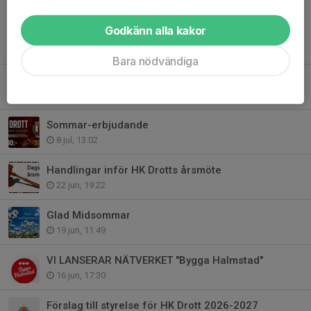
Godkänn alla kakor
Tidigare nyheter
Bara nödvändiga
ÅRETS LAGUPPSTÄLLNING HERRAR
27 jul, 13:01
Sommar-erbjudande
8 jul, 13:02
Handlingar inför HK Drotts årsmöte
22 jun, 19:22
Glad Midsommar
19 jun, 11:49
VI LANSERAR NÄTVERKET "Bygga Halmstad"
16 jun, 17:30
Förslag till styrelse för HK Drott 2026-2027