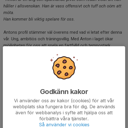
håller i allsvenskan. Han är vass offensivt och tuff och oöm att
möta.
Han kommer bli viktig spelare för oss.
Antons profil stämmer väl överens med vad vi letat efter denna
vår. Ung, ambitiös och träningsvillig. Med Anton i laget ökar
möjligheten för oss att spela en fartfylld och tempostark
handboll.
Vi är väl medvetna om att vi nu har två väldigt unga linjespelare i
truppen, som både behöver träna hårt och spela mycket
matcher för att fortsätta sin utveckling.
Och just att sätta ihop en grupp utvecklingsbara spelare, med
hög ambitionsnivå, är något vi har fokuserat på i detta
Godkänn kakor
truppbygge.
Vi använder oss av kakor (cookies) för att vår
Antons kontrakt är skriver på 2 år.
webbplats ska fungera bra för dig. De används
även för webbanalys i syfte att hjälpa oss att
Dela nyhet
förbättra våra tjänster.
Så använder vi cookies