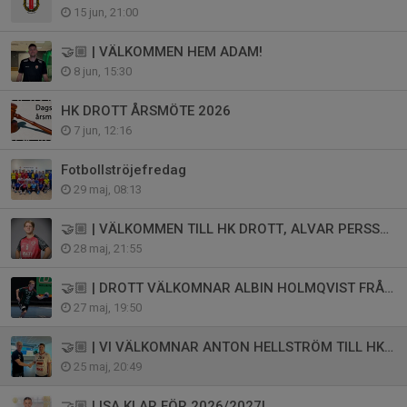
15 jun, 21:00
🤝🏼 | VÄLKOMMEN HEM ADAM!
8 jun, 15:30
HK DROTT ÅRSMÖTE 2026
7 jun, 12:16
Fotbollströjefredag
29 maj, 08:13
🤝🏼 | VÄLKOMMEN TILL HK DROTT, ALVAR PERSSON
28 maj, 21:55
🤝🏼 | DROTT VÄLKOMNAR ALBIN HOLMQVIST FRÅN OV HELSINGBORG
27 maj, 19:50
🤝🏼 | VI VÄLKOMNAR ANTON HELLSTRÖM TILL HK DROTT!
25 maj, 20:49
🤝🏼 | ISA KLAR FÖR 2026/2027!