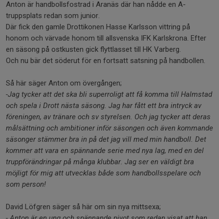
Anton är handbollsfostrad i Aranäs där han nådde en A-
truppsplats redan som junior.
Där fick den gamle Drottikonen Hasse Karlsson vittring på
honom och värvade honom till allsvenska IFK Karlskrona. Efter
en säsong på ostkusten gick flyttlasset till HK Varberg.
Och nu bär det söderut för en fortsatt satsning på handbollen.
Så här säger Anton om övergången;
-Jag tycker att det ska bli superroligt att få komma till Halmstad
och spela i Drott nästa säsong. Jag har fått ett bra intryck av
föreningen, av tränare och sv styrelsen. Och jag tycker att deras
målsättning och ambitioner inför säsongen och även kommande
säsonger stämmer bra in på det jag vill med min handboll. Det
kommer att vara en spännande serie med nya lag, med en del
truppförändringar på många klubbar. Jag ser en väldigt bra
möjligt för mig att utvecklas både som handbollsspelare och
som person!
David Löfgren säger så här om sin nya mittsexa;
- Anton är en ung och spännande pivot som redan visat att han