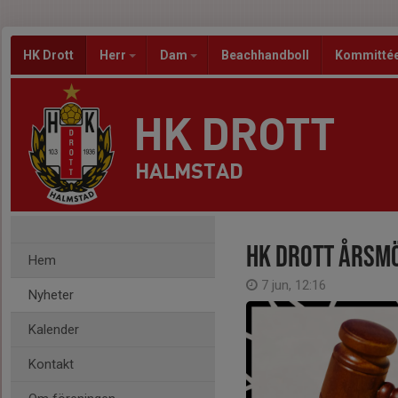
HK Drott
Herr
Dam
Beachhandboll
Kommitté
HK DROTT
HALMSTAD
HK DROTT ÅRSM
Hem
7 jun, 12:16
Nyheter
Kalender
Kontakt