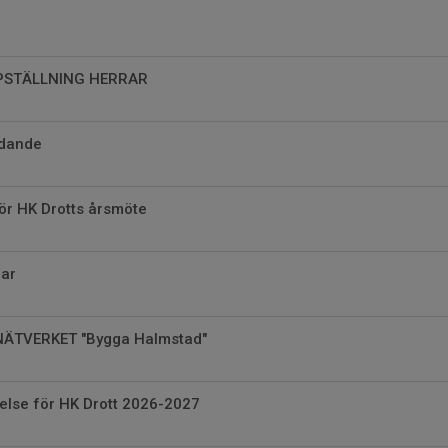
PSTÄLLNING HERRAR
dande
ör HK Drotts årsmöte
ar
NÄTVERKET "Bygga Halmstad"
yrelse för HK Drott 2026-2027