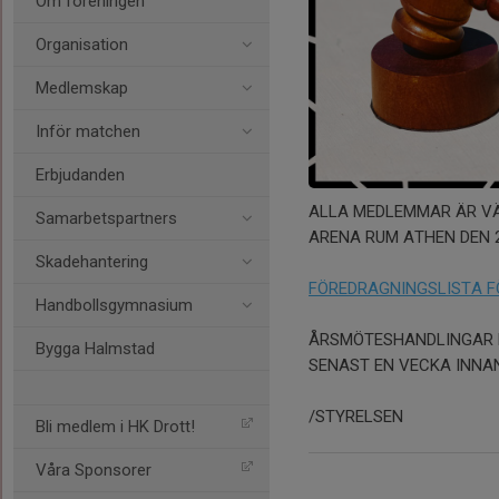
Om föreningen
Organisation
Medlemskap
Inför matchen
Erbjudanden
ALLA MEDLEMMAR ÄR VÄ
Samarbetspartners
ARENA RUM ATHEN DEN 29
Skadehantering
FÖREDRAGNINGSLISTA F
Handbollsgymnasium
ÅRSMÖTESHANDLINGAR 
Bygga Halmstad
SENAST EN VECKA INNA
/STYRELSEN
Bli medlem i HK Drott!
Våra Sponsorer