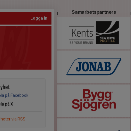
Samarbetspartners
Logga in
nyhet
la på Facebook
la på X
heter via RSS