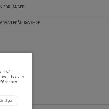
AN FÖRLÄNGER!
 VÄRVAR FRÅN SÄVEHOF
att vår
 används även
 förbättra
vändiga