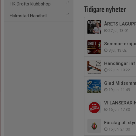
HK Drotts klubbshop
Tidigare nyheter
Halmstad Handboll
ÅRETS LAGUP
27 jul, 13:01
Sommar-erbju
8 jul, 13:02
Handlingar inf
22 jun, 19:22
Glad Midsomm
19 jun, 11:49
VI LANSERAR 
16 jun, 17:30
Förslag till st
15 jun, 21:00