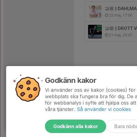
🤝🏼 | DAHLM
22 maj, 17:00
🤝🏼 | DROTT
21 maj, 20:47
Godkänn kakor
Vi använder oss av kakor (cookies) för 
webbplats ska fungera bra för dig. De
för webbanalys i syfte att hjälpa oss att
våra tjänster.
Så använder vi cookies
Godkänn alla kakor
Bara nöd