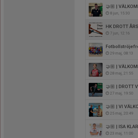
🤝🏼 | VÄLKO
8 jun, 15:30
HK DROTT ÅR
7 jun, 12:16
Fotbollströjef
29 maj, 08:13
🤝🏼 | VÄLKO
28 maj, 21:55
🤝🏼 | DROTT
27 maj, 19:50
🤝🏼 | VI VÄ
25 maj, 20:49
🤝🏼 | ISA KLA
23 maj, 11:00