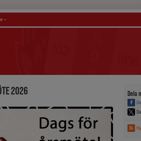
er
ÖTE 2026
Dela 
De
De
Ny