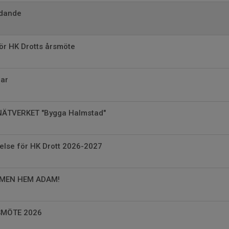
dande
ör HK Drotts årsmöte
ar
NÄTVERKET "Bygga Halmstad"
yrelse för HK Drott 2026-2027
MMEN HEM ADAM!
SMÖTE 2026