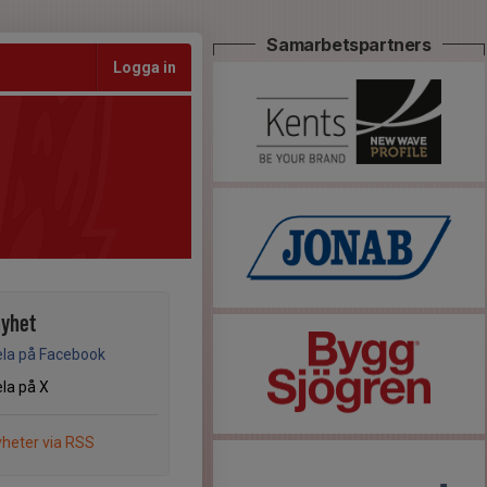
Samarbetspartners
Logga in
nyhet
la på Facebook
la på X
heter via RSS