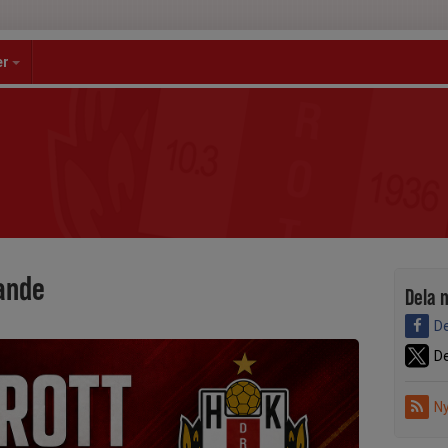
er
ande
Dela 
De
De
Ny