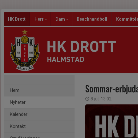
HK Drott
Herr
Dam
Beachhandboll
Kommitté
HK DROTT
HALMSTAD
Sommar-erbjud
Hem
8 jul, 13:02
Nyheter
Kalender
Kontakt