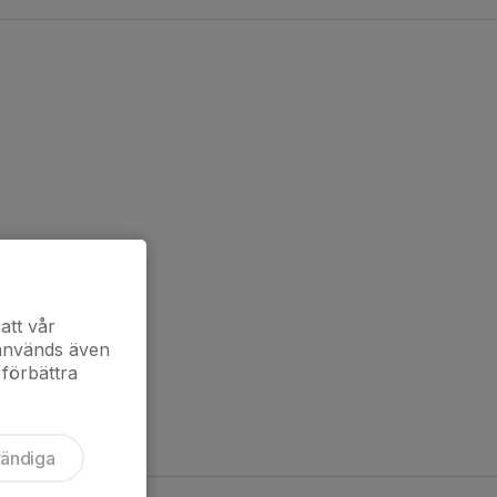
att vår
 används även
 förbättra
vändiga