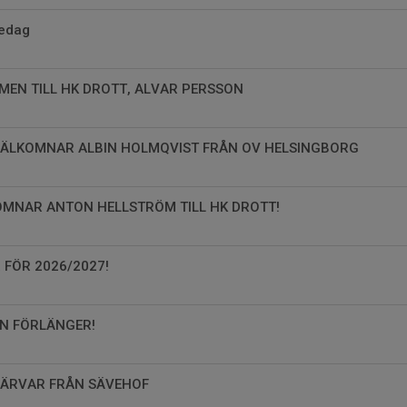
redag
MMEN TILL HK DROTT, ALVAR PERSSON
 VÄLKOMNAR ALBIN HOLMQVIST FRÅN OV HELSINGBORG
LKOMNAR ANTON HELLSTRÖM TILL HK DROTT!
R FÖR 2026/2027!
AN FÖRLÄNGER!
 VÄRVAR FRÅN SÄVEHOF