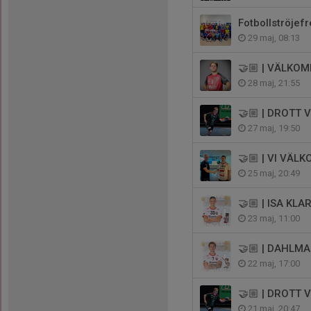
Fotbollströjef
29 maj, 08:13
🤝🏼 | VÄLKO
28 maj, 21:55
🤝🏼 | DROTT
27 maj, 19:50
🤝🏼 | VI VÄ
25 maj, 20:49
🤝🏼 | ISA KLA
23 maj, 11:00
🤝🏼 | DAHLM
22 maj, 17:00
🤝🏼 | DROTT
21 maj, 20:47