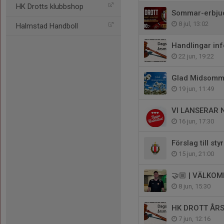
HK Drotts klubbshop
Sommar-erbju
8 jul, 13:02
Halmstad Handboll
Handlingar inf
22 jun, 19:22
Glad Midsomm
19 jun, 11:49
VI LANSERAR 
16 jun, 17:30
Förslag till st
15 jun, 21:00
🤝🏼 | VÄLKO
8 jun, 15:30
HK DROTT ÅR
7 jun, 12:16