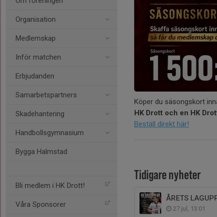
Om föreningen
Organisation
Medlemskap
Inför matchen
Erbjudanden
Samarbetspartners
Köper du säsongskort in
HK Drott och en HK Drot
Skadehantering
Beställ direkt här!
Handbollsgymnasium
Bygga Halmstad
Tidigare nyheter
Bli medlem i HK Drott!
ÅRETS LAGUP
Våra Sponsorer
27 jul, 13:01