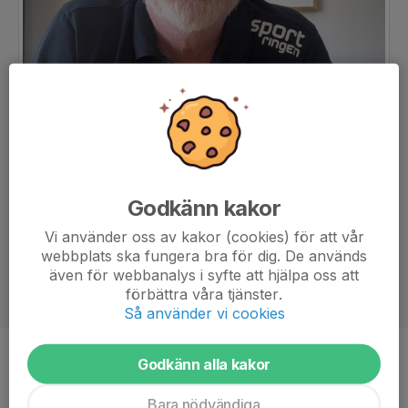
Godkänn kakor
Vi använder oss av kakor (cookies) för att vår
webbplats ska fungera bra för dig. De används
även för webbanalys i syfte att hjälpa oss att
förbättra våra tjänster.
Så använder vi cookies
Godkänn alla kakor
Ålder
60 år
Bara nödvändiga