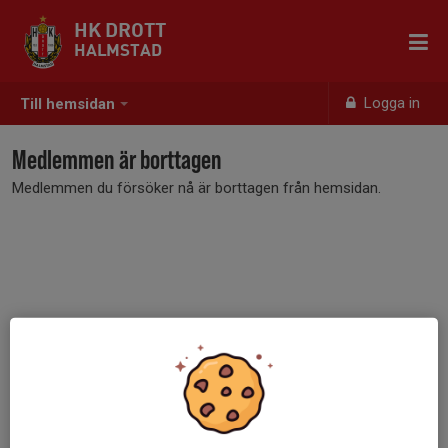
HK DROTT
HALMSTAD
Logga in
Till hemsidan
Medlemmen är borttagen
Medlemmen du försöker nå är borttagen från hemsidan.