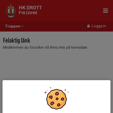
HK DROTT
F16 (2010)
Logga in
Truppen
Felaktig länk
Medlemmen du försöker nå finns inte på hemsidan.