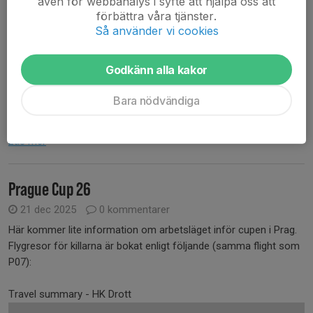
även för webbanalys i syfte att hjälpa oss att
Lördag
förbättra våra tjänster.
15:20 Eskilstuna Guif IF
Så använder vi cookies
18:00 IFK Skövde HK 1
Söndag
Godkänn alla kakor
09:00 Alingsås HK
13:00 Tyresö Handboll
Bara nödvändiga
Boende blir troligtvis i...
Läs mer
Prague Cup 26
21 dec 2025
0 kommentarer
Här kommer lite information om arbetsläget inför cupen i Prag.
Flygresor för killarna är bokat enligt följande (samma flight som
P07):
Travel summary - HK Drott