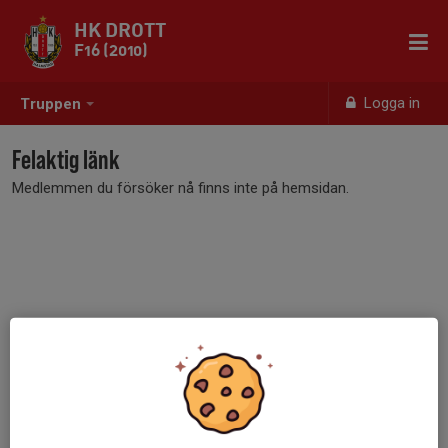
HK DROTT
F16 (2010)
Logga in
Truppen
Felaktig länk
Medlemmen du försöker nå finns inte på hemsidan.