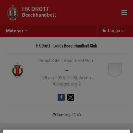
HK DROTT
Beachhandboll
Logga in
Matcher
HK Drott - Lunds BeachHandball Club
Beach-SM - Beach-SM Herr
-
28 jun 2025, 14:40, Arena
Älvhögsborg 2
Samling 13:40