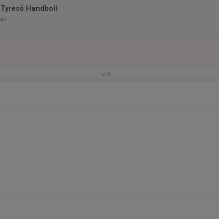
Tyresö Handboll
kan
v.3