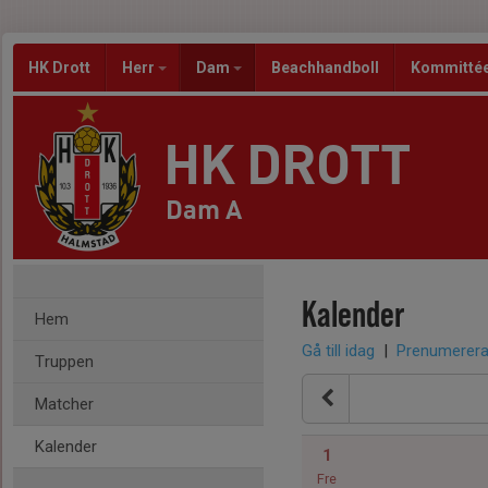
HK Drott
Herr
Dam
Beachhandboll
Kommitté
HK DROTT
Dam A
Kalender
Hem
Gå till idag
|
Prenumerer
Truppen
Matcher
Kalender
1
Fre