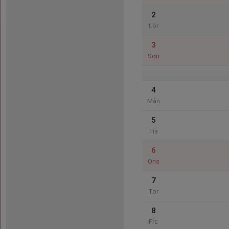
2
Lör
3
Sön
4
Mån
5
Tis
6
Ons
7
Tor
8
Fre