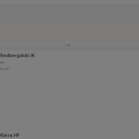
v.4
Redbergslids IK
kan
ena A1
Kärra HF