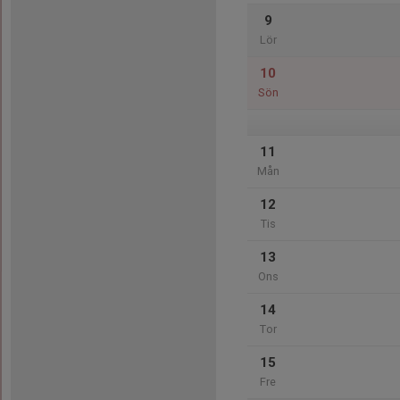
9
Lör
10
Sön
11
Mån
12
Tis
13
Ons
14
Tor
15
Fre