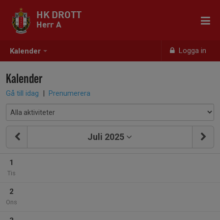
HK DROTT
Herr A
Logga in
Kalender
Kalender
Gå till idag
|
Prenumerera
Juli 2025
1
Tis
2
Ons