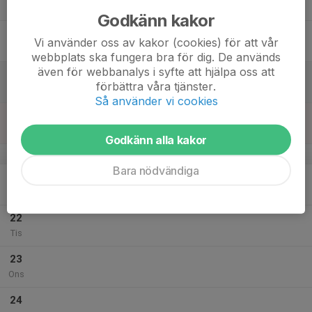
Tor
Godkänn kakor
18
Vi använder oss av kakor (cookies) för att vår
Fre
webbplats ska fungera bra för dig. De används
även för webbanalys i syfte att hjälpa oss att
19
förbättra våra tjänster.
Lör
Så använder vi cookies
20
Sön
Godkänn alla kakor
v.30
Bara nödvändiga
21
Mån
22
Tis
23
Ons
24