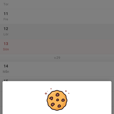
Tor
11
Fre
12
Lör
13
Sön
v.29
14
Mån
15
Tis
16
Ons
17