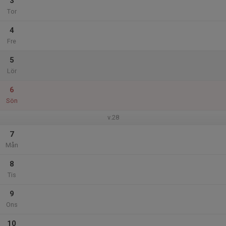
3
Tor
4
Fre
5
Lör
6
Sön
v.28
7
Mån
8
Tis
9
Ons
10