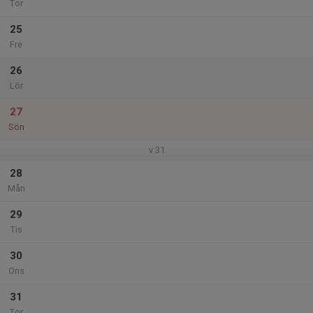
Tor
25
Fre
26
Lör
27
Sön
v.31
28
Mån
29
Tis
30
Ons
31
Tor