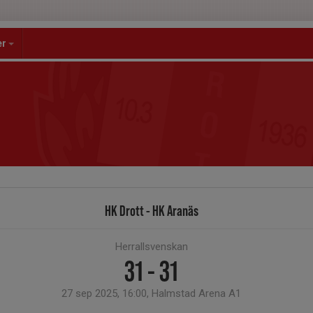
er
HK Drott - HK Aranäs
Herrallsvenskan
31 - 31
27 sep 2025, 16:00, Halmstad Arena A1