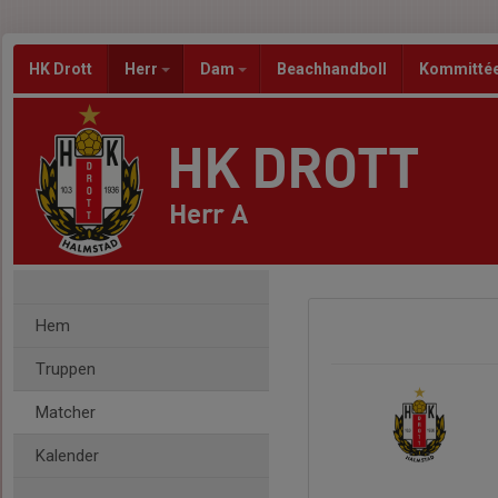
HK Drott
Herr
Dam
Beachhandboll
Kommitté
HK DROTT
Herr A
Hem
Truppen
Matcher
Kalender