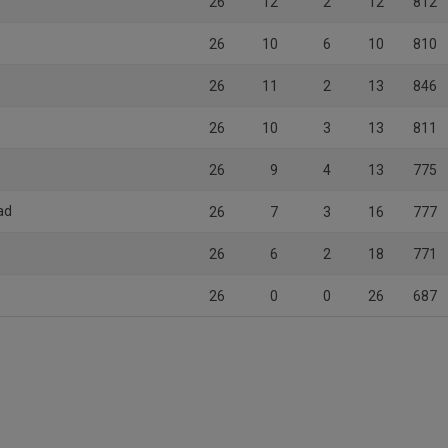
26
12
2
12
812
26
10
6
10
810
26
11
2
13
846
26
10
3
13
811
26
9
4
13
775
ad
26
7
3
16
777
26
6
2
18
771
26
0
0
26
687