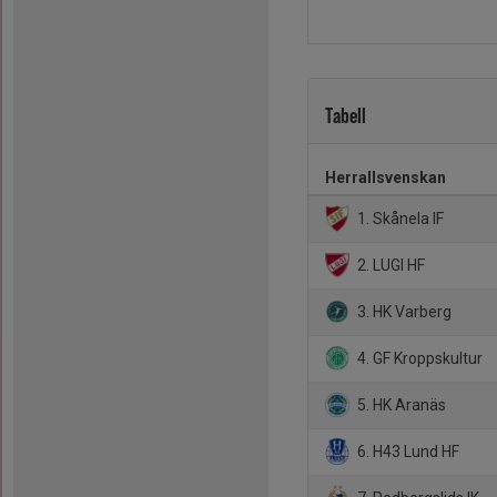
Tabell
Herrallsvenskan
1. Skånela IF
2. LUGI HF
3. HK Varberg
4. GF Kroppskultur
5. HK Aranäs
6. H43 Lund HF