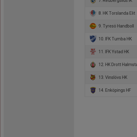
7. Redbergslids IK
8. HK Torslanda Elit
9. Tyresö Handboll
10. IFK Tumba HK
11. IFK Ystad HK
12. HK Drott Halmst
13. Vinslövs HK
14. Enköpings HF