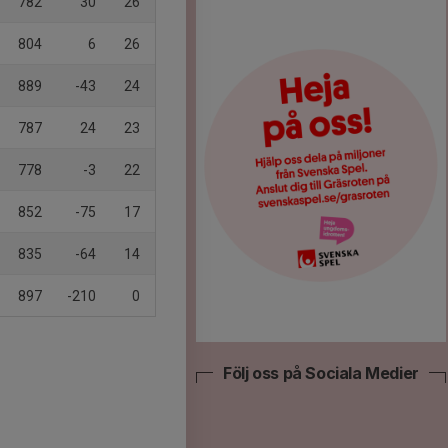
782
30
26
804
6
26
889
-43
24
787
24
23
778
-3
22
852
-75
17
835
-64
14
897
-210
0
Följ oss på Sociala Medier