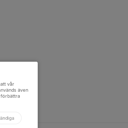
att vår
 används även
 förbättra
vändiga