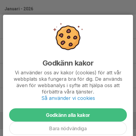
Januari - 2026
Mån 12
HK Drott - LUGI HF
19:00
Halmstad Arena A1
31
-
36
Fre 16
HK Torslanda Elit - HK Drott
19:00
Torslanda Sporthall A
26
-
28
Godkänn kakor
Mån 26
HK Drott - GF Kroppskultur
Vi använder oss av kakor (cookies) för att vår
19:00
Halmstad Arena A1
webbplats ska fungera bra för dig. De används
30
-
36
även för webbanalys i syfte att hjälpa oss att
förbättra våra tjänster.
Lör 31
IFK Tumba HK - HK Drott
Så använder vi cookies
16:15
Tumba Idrottshus A
32
-
38
Godkänn alla kakor
Februari - 2026
Bara nödvändiga
Lör 7
HK Drott - Tyresö Handboll