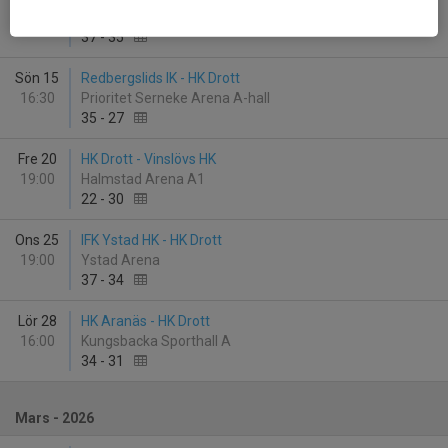
14:00
Halmstad Arena A1
37
-
35
Sön 15
Redbergslids IK - HK Drott
16:30
Prioritet Serneke Arena A-hall
35
-
27
Fre 20
HK Drott - Vinslövs HK
19:00
Halmstad Arena A1
22
-
30
Ons 25
IFK Ystad HK - HK Drott
19:00
Ystad Arena
37
-
34
Lör 28
HK Aranäs - HK Drott
16:00
Kungsbacka Sporthall A
34
-
31
Mars - 2026