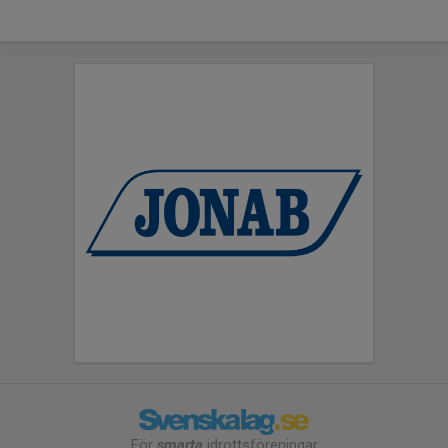
För
smarta
idrottsföreningar