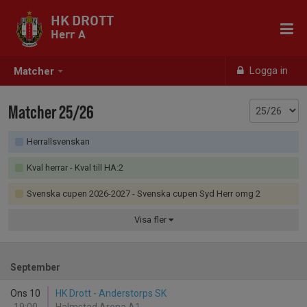
HK DROTT
Herr A
Logga in
Matcher
Matcher 25/26
Herrallsvenskan
Kval herrar - Kval till HA:2
Svenska cupen 2026-2027 - Svenska cupen Syd Herr omg 2
Visa
fler
September
Ons 10
HK Drott - Anderstorps SK