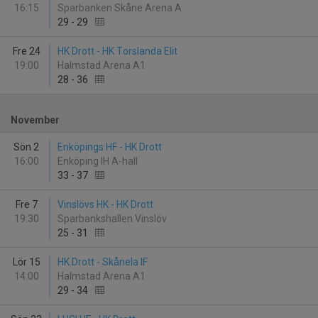
16:15
Sparbanken Skåne Arena A
29
-
29
Fre 24
HK Drott - HK Torslanda Elit
19:00
Halmstad Arena A1
28
-
36
November
Sön 2
Enköpings HF - HK Drott
16:00
Enköping IH A-hall
33
-
37
Fre 7
Vinslövs HK - HK Drott
19:30
Sparbankshallen Vinslöv
25
-
31
Lör 15
HK Drott - Skånela IF
14:00
Halmstad Arena A1
29
-
34