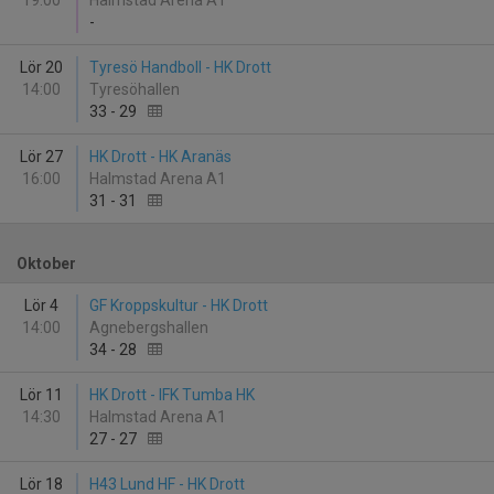
19:00
Halmstad Arena A1
-
Lör 20
Tyresö Handboll - HK Drott
14:00
Tyresöhallen
33
-
29
Lör 27
HK Drott - HK Aranäs
16:00
Halmstad Arena A1
31
-
31
Oktober
Lör 4
GF Kroppskultur - HK Drott
14:00
Agnebergshallen
34
-
28
Lör 11
HK Drott - IFK Tumba HK
14:30
Halmstad Arena A1
27
-
27
Lör 18
H43 Lund HF - HK Drott