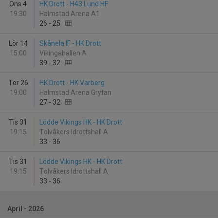
Ons 4
HK Drott - H43 Lund HF
19:30
Halmstad Arena A1
26
-
25
Lör 14
Skånela IF - HK Drott
15:00
Vikingahallen A
39
-
32
Tor 26
HK Drott - HK Varberg
19:00
Halmstad Arena Grytan
27
-
32
Tis 31
Lödde Vikings HK - HK Drott
19:15
Tolvåkers Idrottshall A
33
-
36
Tis 31
Lödde Vikings HK - HK Drott
19:15
Tolvåkers Idrottshall A
33
-
36
April - 2026