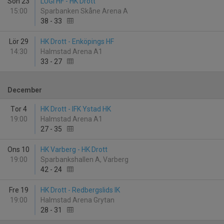
Sön 23
LUGI HF - HK Drott
15:00
Sparbanken Skåne Arena A
38
-
33
Lör 29
HK Drott - Enköpings HF
14:30
Halmstad Arena A1
33
-
27
December
Tor 4
HK Drott - IFK Ystad HK
19:00
Halmstad Arena A1
27
-
35
Ons 10
HK Varberg - HK Drott
19:00
Sparbankshallen A, Varberg
42
-
24
Fre 19
HK Drott - Redbergslids IK
19:00
Halmstad Arena Grytan
28
-
31