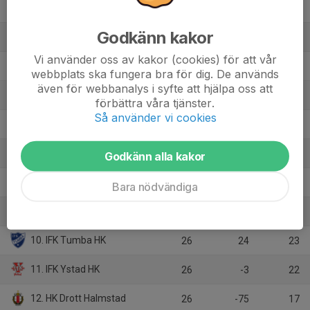
2. LUGI HF
26
116
41
Godkänn kakor
3. HK Varberg
26
90
36
Vi använder oss av kakor (cookies) för att vår
4. GF Kroppskultur
26
29
34
webbplats ska fungera bra för dig. De används
även för webbanalys i syfte att hjälpa oss att
5. HK Aranäs
26
-11
32
förbättra våra tjänster.
Så använder vi cookies
6. H43 Lund HF
26
-18
28
7. Redbergslids IK
26
30
26
Godkänn alla kakor
8. HK Torslanda Elit
26
6
26
Bara nödvändiga
9. Tyresö Handboll
26
-43
24
10. IFK Tumba HK
26
24
23
11. IFK Ystad HK
26
-3
22
12. HK Drott Halmstad
26
-75
17