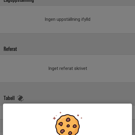
Ingen uppställning ifylld
Referat
Inget referat skrivet
Tabell
Herrallsvenskan
M
+/-
P
1. Skånela IF
26
129
41