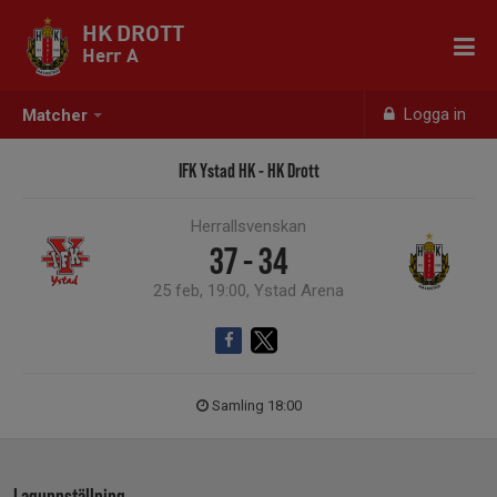
HK DROTT
Herr A
Logga in
Matcher
IFK Ystad HK - HK Drott
Herrallsvenskan
37 - 34
25 feb, 19:00, Ystad Arena
Samling 18:00
Laguppställning