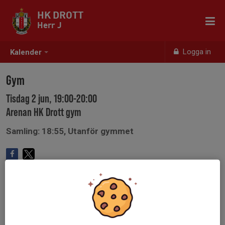
HK DROTT
Herr J
Logga in
Kalender
Gym
Tisdag 2 jun, 19:00-20:00
Arenan HK Drott gym
Samling: 18:55, Utanför gymmet