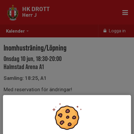
HK DROTT
Herr J
Logga in
Kalender
Inomhusträning/Löpning
Onsdag 10 jun, 18:30-20:00
Halmstad Arena A1
Samling: 18:25, A1
Med reservation för ändringar!