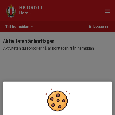
HK DROTT
Herr J
Logga in
Till hemsidan
Aktiviteten är borttagen
Aktiviteten du försöker nå är borttagen från hemsidan.