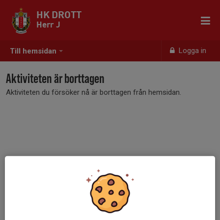
HK DROTT
Herr J
Logga in
Till hemsidan
Aktiviteten är borttagen
Aktiviteten du försöker nå är borttagen från hemsidan.