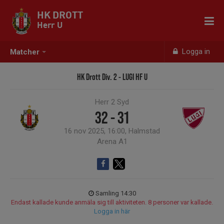
HK DROTT
Herr U
Logga in
Matcher
HK Drott Div. 2 - LUGI HF U
Herr 2 Syd
32 - 31
16 nov 2025, 16:00, Halmstad
Arena A1
Samling 14:30
Endast kallade kunde anmäla sig till aktiviteten. 8 personer var kallade.
Logga in här