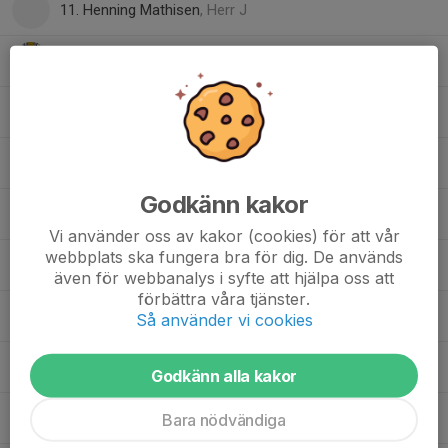
11. Henning Mathisen
, Herr J
17. Hugo Westergren
Lucas Stjernström
Lukas Waide
Godkänn kakor
74. Morris Troedson
, Herr J
Vi använder oss av kakor (cookies) för att vår
webbplats ska fungera bra för dig. De används
Måns Arrhenius
även för webbanalys i syfte att hjälpa oss att
förbättra våra tjänster.
9. Neo Andersson
, Herr A
Så använder vi cookies
30. Oskar Palm
, Herr A
Godkänn alla kakor
62. Simon Isaksson
, Herr J
Bara nödvändiga