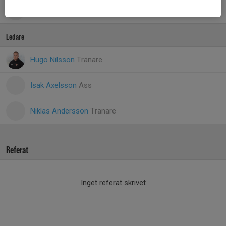
Vidar Jarl
Ledare
Hugo Nilsson
Tränare
Isak Axelsson
Ass
Niklas Andersson
Tränare
Referat
Inget referat skrivet