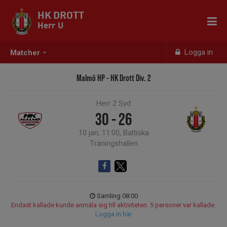
HK DROTT
Herr U
Logga in
Matcher
Malmö HP - HK Drott Div. 2
Herr 2 Syd
30 - 26
10 jan, 11:00, Baltiska
Träningshallen
Samling 08:00
Endast kallade kunde anmäla sig till aktiviteten. 5 personer var kallade.
Logga in här