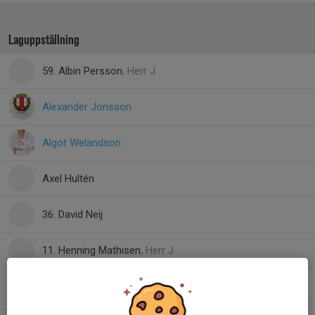
Laguppställning
59. Albin Persson
, Herr J
Alexander Jonsson
Algot Welandson
Axel Hultén
36. David Neij
11. Henning Mathisen
, Herr J
17. Hugo Westergren