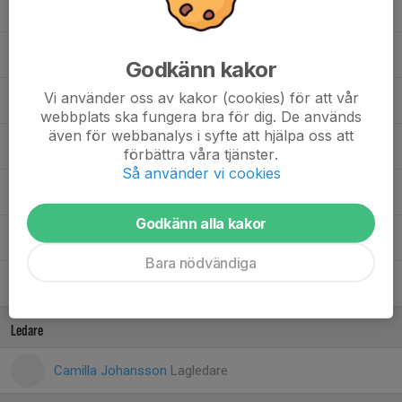
Isac Persson
, Herr J
Lucas Stjernström
Godkänn kakor
Vi använder oss av kakor (cookies) för att vår
Lukas Waide
webbplats ska fungera bra för dig. De används
även för webbanalys i syfte att hjälpa oss att
30. Oskar Palm
, Herr A
förbättra våra tjänster.
Så använder vi cookies
Romeo Nielsen
, Herr J
Godkänn alla kakor
62. Simon Isaksson
, Herr J
Bara nödvändiga
Vidar Jarl
Ledare
Camilla Johansson
Lagledare