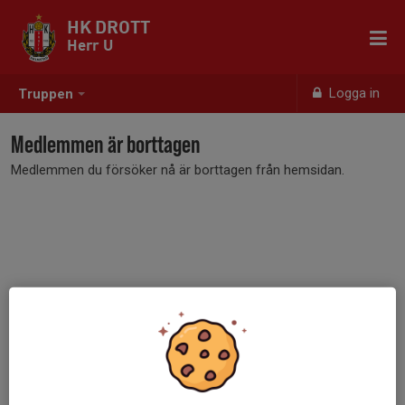
HK DROTT
Herr U
Logga in
Truppen
Medlemmen är borttagen
Medlemmen du försöker nå är borttagen från hemsidan.