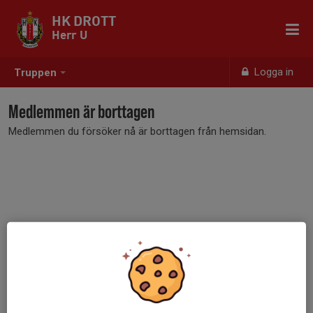
HK DROTT
Herr U
Logga in
Truppen
Medlemmen är borttagen
Medlemmen du försöker nå är borttagen från hemsidan.