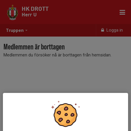
HK DROTT
Herr U
Logga in
Truppen
Medlemmen är borttagen
Medlemmen du försöker nå är borttagen från hemsidan.