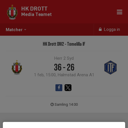
HK DROTT
Media Teamet
Logga in
Matcher
HK Drott DIV2 - Tomelilla IF
Herr 2 Syd
36 - 26
1 feb, 15:00, Halmstad Arena A1
Samling 14:00
Laguppställning