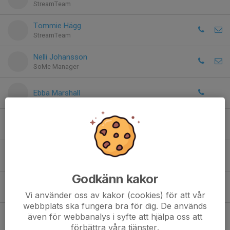
StreamTeam
Tommie Hägg
StreamTeam
Nelli Johansson
SoMe Manager
Ebba Marshall
Göran Frisk
Speaker
Tomas Persson
MusikMaestro
Godkänn kakor
Mikael Novak
StreamTeam
Vi använder oss av kakor (cookies) för att vår
webbplats ska fungera bra för dig. De används
Björn Kullenberg
även för webbanalys i syfte att hjälpa oss att
Speaker/Musik Dam
förbättra våra tjänster.