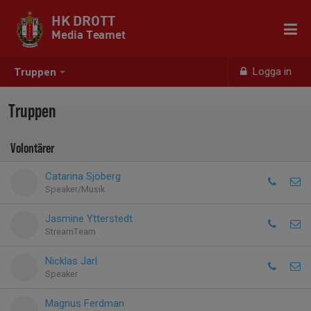
HK DROTT
Media Teamet
Logga in
Truppen
Truppen
Volontärer
Catarina Sjöberg
Speaker/Musik
Jasmine Ytterstedt
StreamTeam
Nicklas Jarl
Speaker
Magnus Ferdman