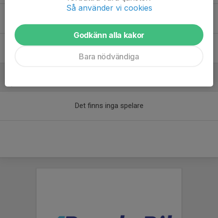
Så använder vi cookies
Gunnar Nordenström
StreamTeam
Godkänn alla kakor
Jonas Arrhenius
StreamTeam
Bara nödvändiga
Spelare
Det finns inga spelare