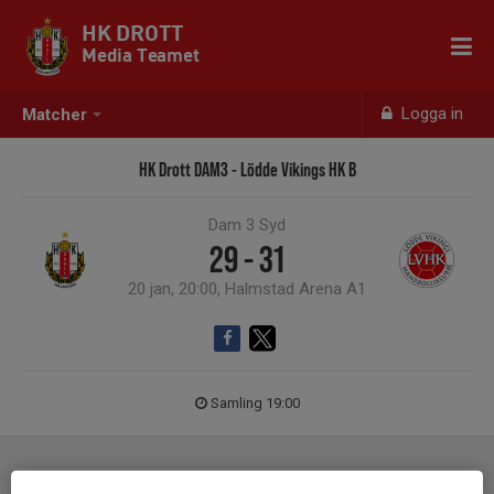
HK DROTT
Media Teamet
Logga in
Matcher
HK Drott DAM3 - Lödde Vikings HK B
Dam 3 Syd
29 - 31
20 jan, 20:00, Halmstad Arena A1
Samling 19:00
Laguppställning