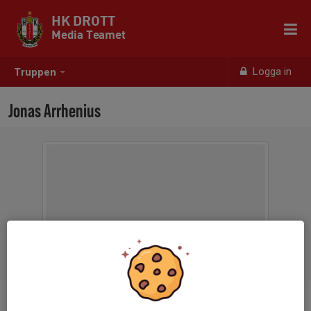
HK DROTT
Media Teamet
Logga in
Truppen
Jonas Arrhenius
Ålder
57 år