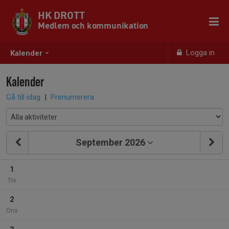
HK DROTT
Medlem och kommunikation
Logga in
Kalender
Kalender
Gå till idag
|
Prenumerera
September 2026
1
Tis
2
Ons