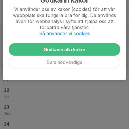
Tor
Vi använder oss av kakor (cookies) för att vår
18
webbplats ska fungera bra för dig. De används
Fre
även för webbanalys i syfte att hjälpa oss att
förbättra våra tjänster.
19
Så använder vi cookies
Lör
20
Godkänn alla kakor
Sön
Bara nödvändiga
v.39
21
Mån
22
Tis
23
Ons
24