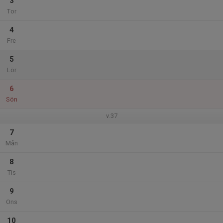
3
Tor
4
Fre
5
Lör
6
Sön
v.37
7
Mån
8
Tis
9
Ons
10