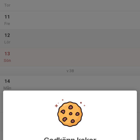
Tor
11
Fre
12
Lör
13
Sön
v.38
14
Mån
15
Tis
16
Ons
17
Godkänn kakor