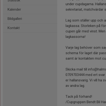
Statistik
under cupdagarna. Hallans
Kalender
sekretariat, matchvärdar 
Bildgalleri
Lag som ställer upp och a
lagkassa. Storleken på för
Kontakt
cupen går med vinst. Men nå
lagkassorna!
Varje lag behöver som sag
schema för laget där pass 
samt är kontakten mot c
Skicka mail till info@hal
0709703444 med ert svar o
er hallansvarig. Vi vill ha
av andra lag.
Tack på förhand!
/Cupgruppen Bendt Bil Ha