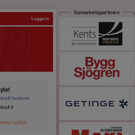
Samarbetspartners
Logga in
nyhet
la på Facebook
la på X
heter via RSS