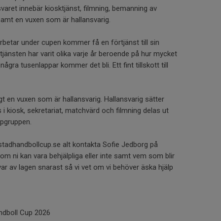
varet innebär kiosktjänst, filmning, bemanning av
samt en vuxen som är hallansvarig.
rbetar under cupen kommer få en förtjänst till sin
tjänsten har varit olika varje år beroende på hur mycket
gra tusenlappar kommer det bli. Ett fint tillskott till
t en vuxen som är hallansvarig. Hallansvarig sätter
i kiosk, sekretariat, matchvärd och filmning delas ut
upgruppen.
mstadhandbollcup.se alt kontakta Sofie Jedborg på
m ni kan vara behjälpliga eller inte samt vem som blir
 svar av lagen snarast så vi vet om vi behöver äska hjälp
ndboll Cup 2026