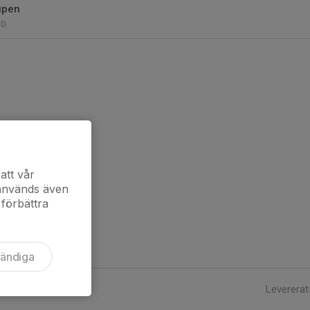
upen
0
att vår
 används även
 förbättra
vändiga
Levererat