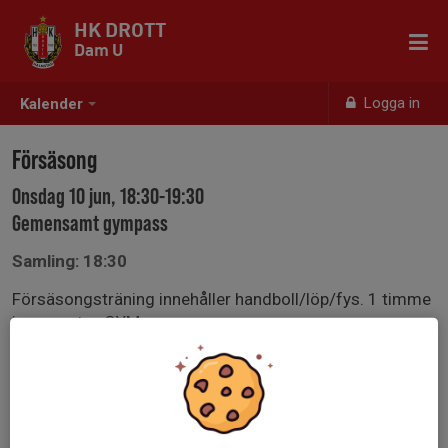
HK DROTT
Dam U
Logga in
Kalender
Försäsong
Onsdag 10 jun, 18:30-19:30
Gemensamt gympass
Samling: 18:30
Försäsongsträning innehåller handboll/löp/fys. 1 timme
i gymmet — GYM