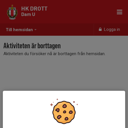
HK DROTT
Dam U
Logga in
Till hemsidan
Aktiviteten är borttagen
Aktiviteten du försöker nå är borttagen från hemsidan.