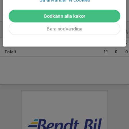
Godkänn alla kakor
Bara nödvändiga
ALLA SERIER
ALLA ÅR
Säsongen 25/26
11
0
0
Totalt
11
0
0