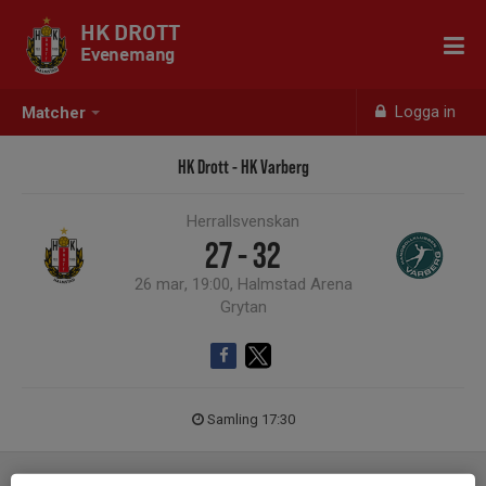
HK DROTT
Evenemang
Logga in
Matcher
HK Drott - HK Varberg
Herrallsvenskan
27 - 32
26 mar, 19:00, Halmstad Arena
Grytan
Samling 17:30