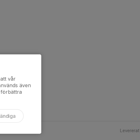
att vår
 används även
 förbättra
vändiga
Levererat