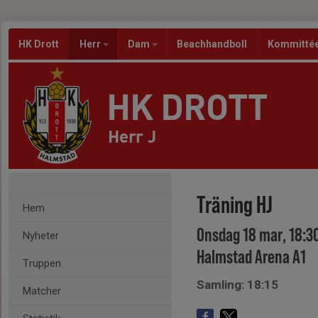
HK Drott
Herr
Dam
Beachhandboll
Kommitté
HK DROTT
Herr J
Träning HJ
Hem
Onsdag 18 mar, 18:3
Nyheter
Halmstad Arena A1
Truppen
Samling: 18:15
Matcher