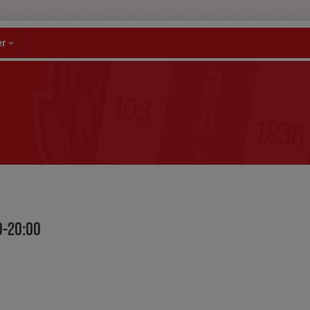
er
0-20:00