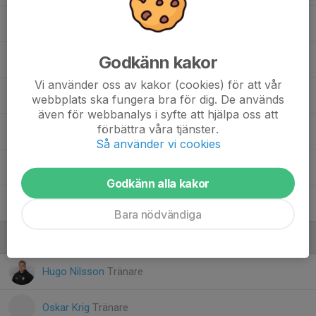
Leonidas Amanatidis
Godkänn kakor
Ludvig Hansson
Vi använder oss av kakor (cookies) för att vår
Malte Jedborg
webbplats ska fungera bra för dig. De används
även för webbanalys i syfte att hjälpa oss att
förbättra våra tjänster.
Neo Gunnarsson
Så använder vi cookies
Pelle Wiberg
Godkänn alla kakor
75. Wiggo Metz
Bara nödvändiga
Ledare
Hugo Nilsson
Tränare
Oskar Krig
Tränare