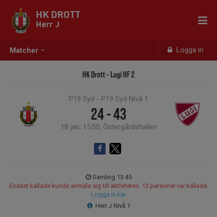
HK DROTT
Herr J
Logga in
Matcher
HK Drott - Lugi HF 2
P19 Syd - P19 Syd Nivå 1
24 - 43
18 jan, 15:00, Östergårdshallen
Samling 13:45
Endast kallade kunde anmäla sig till aktiviteten. 12 personer var kallade.
Logga in här
Herr J Nivå 1