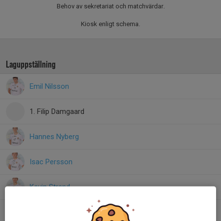
Behov av sekretariat och matchvärdar.
Kiosk enligt schema.
Laguppställning
Emil Nilsson
1. Filip Damgaard
Hannes Nyberg
Isac Persson
Kevin Strand
36. Leo Persson