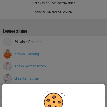
Behov av sek och matchvärdar
Kiosk enligt kioskansvariga
Laguppställning
59. Albin Persson
Alfons Törnäng
Anton Nordenström
Elias Ramström
Emil Nilsson
1. Filip Damgaard