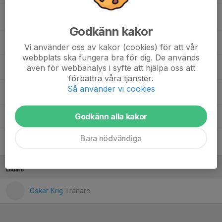
Filip Vrbljanac
Godkänn kakor
Kevin Strand
Vi använder oss av kakor (cookies) för att vår
webbplats ska fungera bra för dig. De används
Noah Jansson
även för webbanalys i syfte att hjälpa oss att
förbättra våra tjänster.
Så använder vi cookies
Pelle Wiberg
Godkänn alla kakor
Romeo Nielsen
Bara nödvändiga
Ville Iseklaar
Ledare
Oskar Krig
Tränare