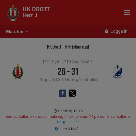
HK DROTT
Herr J
Logga in
Matcher
HK Drott - IF Kristianstad
P19 Syd - P19 Syd Nivå 1
26 - 31
11 apr, 13:30, Östergårdshallen
Samling 12:15
Endast kallade kunde anmäla sig till aktiviteten. 14 personer var kallade.
Logga in här
Herr J Nivå 1